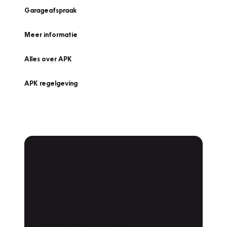
Garageafspraak
Meer informatie
Alles over APK
APK regelgeving
APK Keuring bij
Vakgarage!
Is het weer tijd voor de jaarlijkse APK? Ga
snel naar Vakgarage bij u in de buurt, en ga
zonder zorgen de weg op!