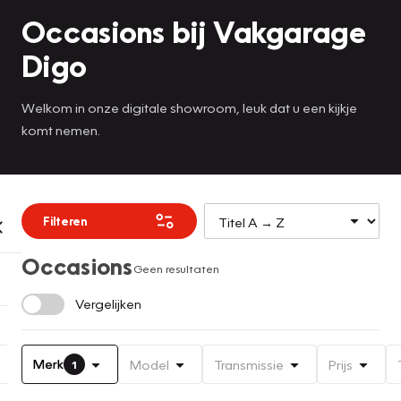
Occasions bij Vakgarage
Digo
Welkom in onze digitale showroom, leuk dat u een kijkje
komt nemen.
Filteren
Occasions
Geen resultaten
Vergelijken
Merk
Model
Transmissie
Prijs
1