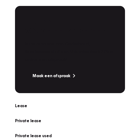
Plan een
Werkplaatsafspraak
Is uw auto toe aan Onderhoud,
Bandenwissel of een Vakantiecheck? Plan
online een afspraak!
Maak een afspraak
Lease
Private lease
Private lease used