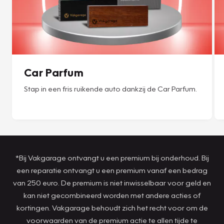
Car Parfum
Stap in een fris ruikende auto dankzij de Car Parfum.
*Bij Vakgarage ontvangt u een premium bij onderhoud. Bij
een reparatie ontvangt u een premium vanaf een bedrag
van 250 euro. De premium is niet inwisselbaar voor geld en
kan niet gecombineerd worden met andere acties of
kortingen. Vakgarage behoudt zich het recht voor om de
voorwaarden van de premium actie te allen tijde te