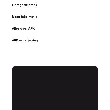
Garageafspraak
Meer informatie
Alles over APK
APK regelgeving
APK Keuring bij
Vakgarage!
Is het weer tijd voor de jaarlijkse APK? Ga
snel naar Vakgarage bij u in de buurt, en ga
zonder zorgen de weg op!