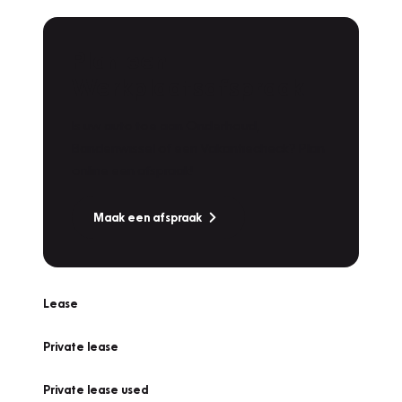
Plan een
Werkplaatsafspraak
Is uw auto toe aan Onderhoud,
Bandenwissel of een Vakantiecheck? Plan
online een afspraak!
Maak een afspraak
Lease
Private lease
Private lease used