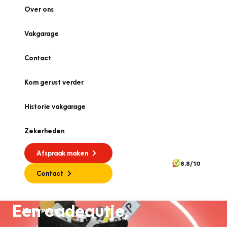
Over ons
Vakgarage
Contact
Kom gerust verder
Historie vakgarage
Zekerheden
Afspraak maken
8.8/10
Contact
Een cadeautje,
Homepage