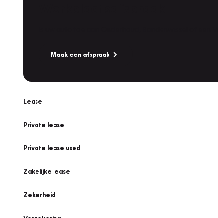
Werkplaatsafspraak
Is uw auto toe aan Onderhoud, Bandenwissel of een Va
Maak een afspraak
Lease
Private lease
Private lease used
Zakelijke lease
Zekerheid