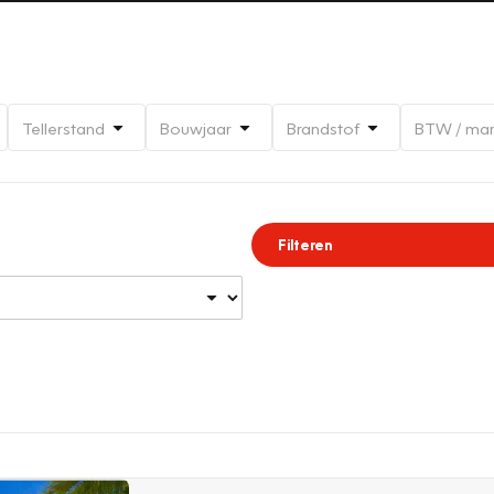
Tellerstand
Bouwjaar
Brandstof
BTW / ma
Filteren