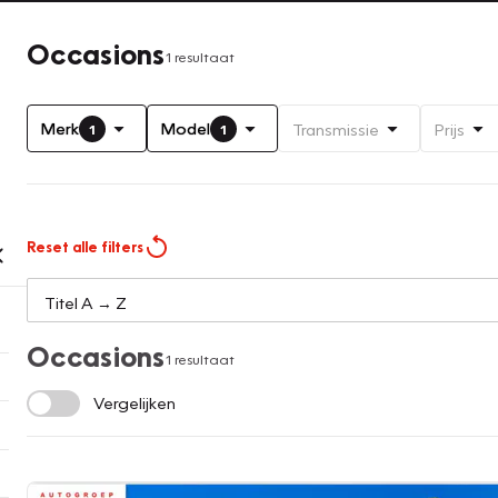
Occasions
1 resultaat
Merk
Model
Transmissie
Prijs
1
1
Reset alle filters
Occasions
1 resultaat
Vergelijken