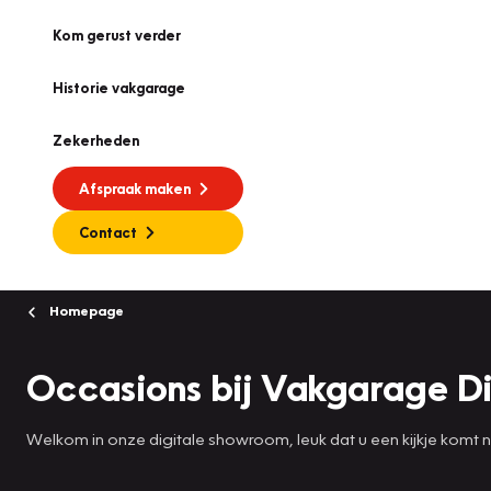
Kom gerust verder
Historie vakgarage
Zekerheden
Afspraak maken
Contact
Homepage
Occasions bij Vakgarage D
Welkom in onze digitale showroom, leuk dat u een kijkje komt