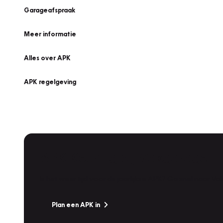
Garageafspraak
Meer informatie
Alles over APK
APK regelgeving
APK Keuring bij Vakgarage!
Is het weer tijd voor de jaarlijkse APK? Ga snel naar V
Plan een APK in