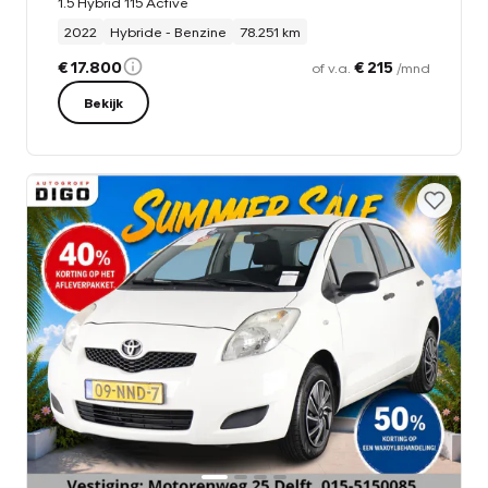
1.5 Hybrid 115 Active
2022
Hybride - Benzine
78.251 km
€ 17.800
€ 215
of v.a.
/mnd
Bekijk