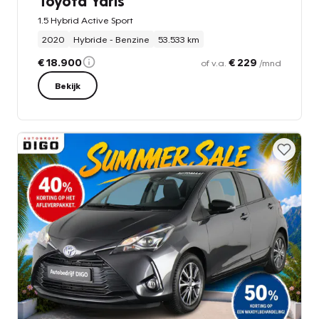
Toyota Yaris
1.5 Hybrid Active Sport
2020
Hybride - Benzine
53.533 km
€ 18.900
€ 229
of v.a.
/mnd
Bekijk