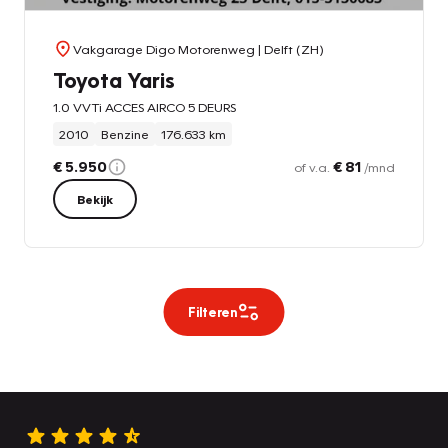
Vakgarage Digo Motorenweg
| Delft (ZH)
Toyota Yaris
1.0 VVTi ACCES AIRCO 5 DEURS
2010
Benzine
176.633 km
€ 5.950
€ 81
of v.a.
/mnd
Bekijk
Filteren