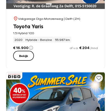
Vakgarage Digo Motorenweg
| Delft (ZH)
Toyota Yaris
1.5 Hybrid Y20
2020
Hybride - Benzine
55.987 km
€ 16.900
€ 204
of v.a.
/mnd
Bekijk