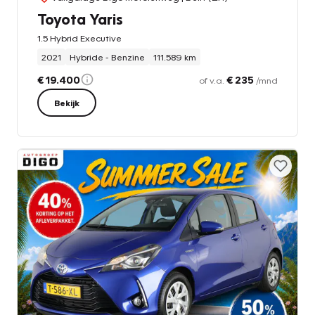
Toyota Yaris
1.5 Hybrid Executive
2021
Hybride - Benzine
111.589 km
€ 19.400
€ 235
of v.a.
/mnd
Bekijk