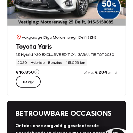
Vakgarage Digo Motorenweg
| Delft (ZH)
Toyota Yaris
1.5 Hybrid Y20 EXCLUSIVE EDITION GARANTIE TOT 2030
2020
Hybride - Benzine
115.059 km
€ 16.850
€ 204
of v.a.
/mnd
Bekijk
BETROUWBARE OCCASIONS
Ontdek onze zorgvuldig geselecteerde
tweedehands en nieuwe auto's met garantie en