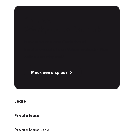
Plan een
Werkplaatsafspraak
Is uw auto toe aan Onderhoud,
Bandenwissel of een Vakantiecheck? Plan
online een afspraak!
Maak een afspraak
Lease
Private lease
Private lease used