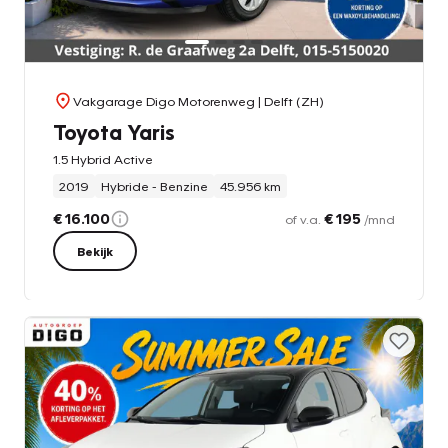
Vakgarage Digo Motorenweg
| Delft (ZH)
Toyota Yaris
1.5 Hybrid Active
2019
Hybride - Benzine
45.956 km
€ 16.100
€ 195
of v.a.
/mnd
Bekijk