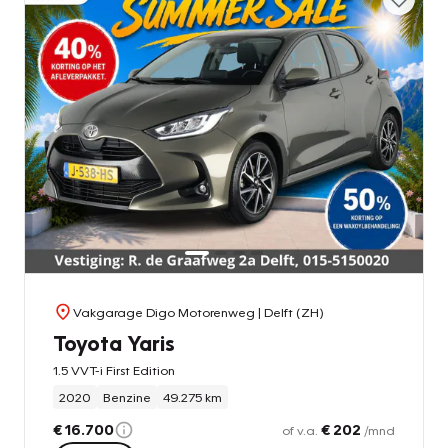
Vakgarage Digo Motorenweg
| Delft (ZH)
Toyota Yaris
1.5 VVT-i First Edition
2020
Benzine
49.275 km
€ 16.700
€ 202
of v.a.
/mnd