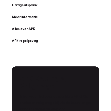
Garageafspraak
Meer informatie
Alles over APK
APK regelgeving
APK Keuring bij
Vakgarage!
Is het weer tijd voor de jaarlijkse APK? Ga
snel naar Vakgarage bij u in de buurt, en ga
zonder zorgen de weg op!