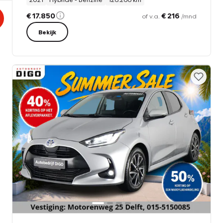
€ 17.850
€ 216
of v.a.
/mnd
Bekijk