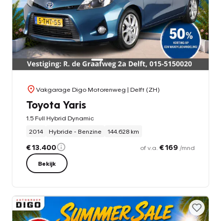
Vakgarage Digo Motorenweg
| Delft (ZH)
Toyota Yaris
1.5 Full Hybrid Dynamic
2014
Hybride - Benzine
144.628 km
€ 13.400
€ 169
of v.a.
/mnd
Bekijk