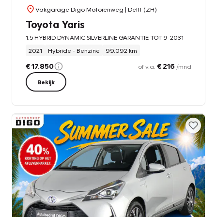
Vakgarage Digo Motorenweg
| Delft (ZH)
Toyota Yaris
1.5 HYBRID DYNAMIC SILVERLINE GARANTIE TOT 9-2031
2021
Hybride - Benzine
99.092 km
€ 17.850
€ 216
of v.a.
/mnd
Bekijk