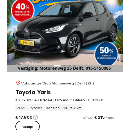
Vakgarage Digo Motorenweg
| Delft (ZH)
Toyota Yaris
1.5 HYBRID AUTOMAAT DYNAMIC GARANTIE 8-2031
2021
Hybride - Benzine
118.792 km
€ 17.800
€ 215
of v.a.
/mnd
Bekijk