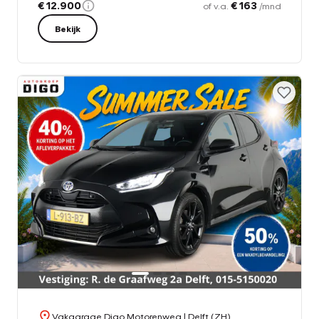
€ 12.900
€ 163
of v.a.
/mnd
Bekijk
Vakgarage Digo Motorenweg
| Delft (ZH)