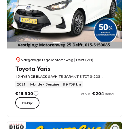
Vakgarage Digo Motorenweg
| Delft (ZH)
Toyota Yaris
1.5 HYBRIDE BLACK & WHITE GARANTIE TOT 3-2031!
2021
Hybride - Benzine
99.759 km
€ 16.900
€ 204
of v.a.
/mnd
Bekijk