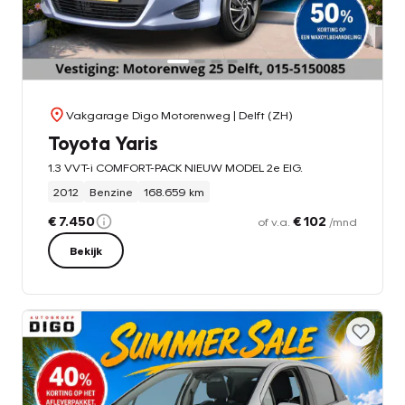
Vakgarage Digo Motorenweg
| Delft (ZH)
Toyota Yaris
1.3 VVT-i COMFORT-PACK NIEUW MODEL 2e EIG.
2012
Benzine
168.659 km
€ 7.450
€ 102
of v.a.
/mnd
Bekijk