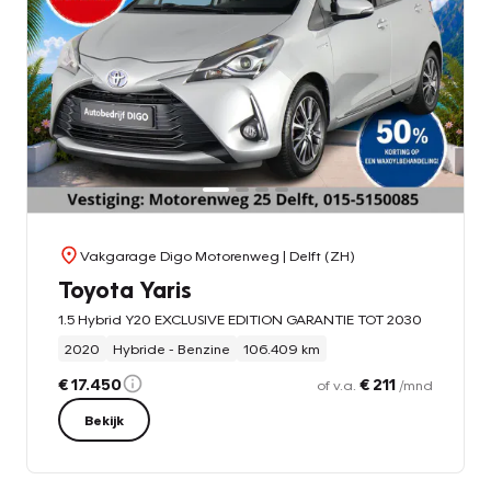
Vakgarage Digo Motorenweg
| Delft (ZH)
Toyota Yaris
1.5 Hybrid Y20 EXCLUSIVE EDITION GARANTIE TOT 2030
2020
Hybride - Benzine
106.409 km
€ 17.450
€ 211
of v.a.
/mnd
Bekijk