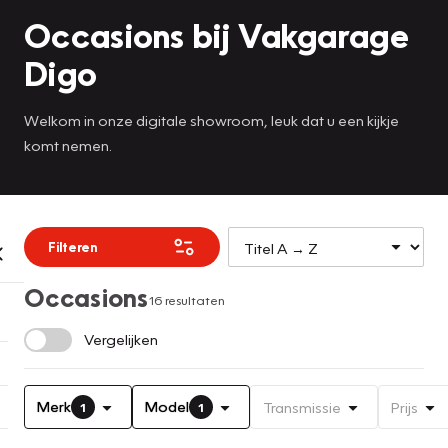
Occasions bij Vakgarage
Digo
Welkom in onze digitale showroom, leuk dat u een kijkje
komt nemen.
Filteren
Occasions
16 resultaten
Vergelijken
Merk
Model
Transmissie
Prijs
1
1