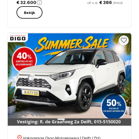
€ 32.600
€ 386
of v.a.
/mnd
Bekijk
Vakgarage Digo Motorenweg
| Delft (ZH)