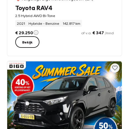
Toyota RAV4
2.5 Hybrid AWD Bi-Tone
2021
Hybride - Benzine
142.817 km
€ 29.250
€ 347
of v.a.
/mnd
Bekijk