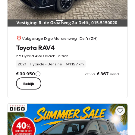
Vakgarage Digo Motorenweg
| Delft (ZH)
Toyota RAV4
2.5 Hybrid AWD Black Edition
2021
Hybride - Benzine
141.197 km
€ 30.950
€ 367
of v.a.
/mnd
Bekijk