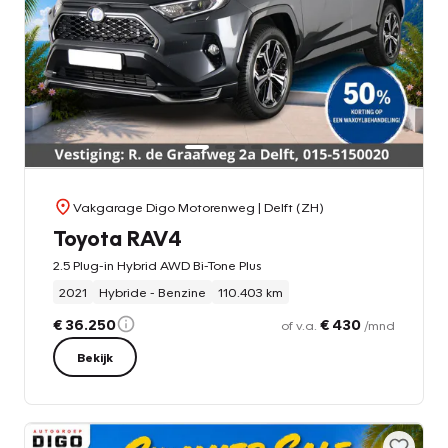
Vakgarage Digo Motorenweg
| Delft (ZH)
Toyota RAV4
2.5 Plug-in Hybrid AWD Bi-Tone Plus
2021
Hybride - Benzine
110.403 km
€ 36.250
€ 430
of v.a.
/mnd
Bekijk