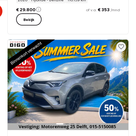
€ 29.800
€ 353
of v.a.
/mnd
Bekijk