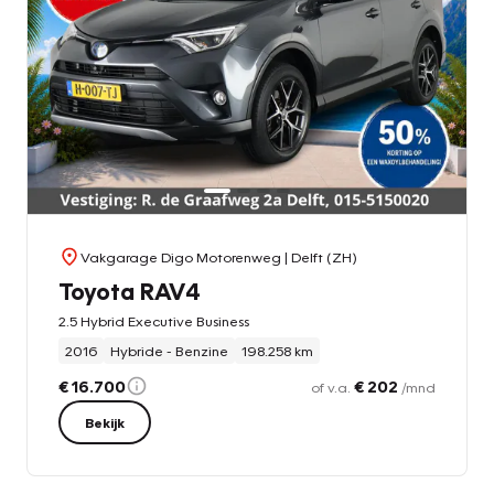
Vakgarage Digo Motorenweg
| Delft (ZH)
Toyota RAV4
2.5 Hybrid Executive Business
2016
Hybride - Benzine
198.258 km
€ 16.700
€ 202
of v.a.
/mnd
Bekijk