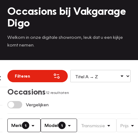
Occasions bij Vakgarage
Digo
Welkom in onze digitale showroom, leuk dat u een kijkje
komt nemen.
Filteren
Occasions
12 resultaten
Vergelijken
Merk
Model
Transmissie
Prijs
1
1