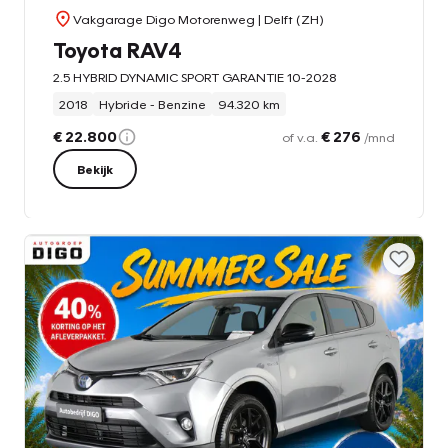
Vakgarage Digo Motorenweg
| Delft (ZH)
Toyota RAV4
2.5 HYBRID DYNAMIC SPORT GARANTIE 10-2028
2018
Hybride - Benzine
94.320 km
€ 22.800
€ 276
of v.a.
/mnd
Bekijk