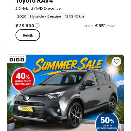
Toyota RAV4
2.5 Hybrid AWD Executive
2020
Hybride - Benzine
127.946 km
€ 29.600
€ 351
of v.a.
/mnd
Bekijk