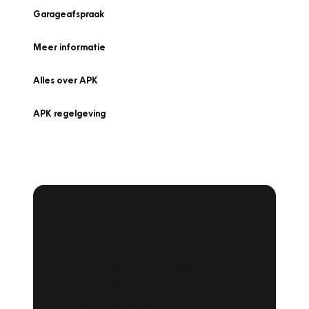
Garageafspraak
Meer informatie
Alles over APK
APK regelgeving
APK Keuring bij
Vakgarage!
Is het weer tijd voor de jaarlijkse APK? Ga
snel naar Vakgarage bij u in de buurt, en ga
zonder zorgen de weg op!