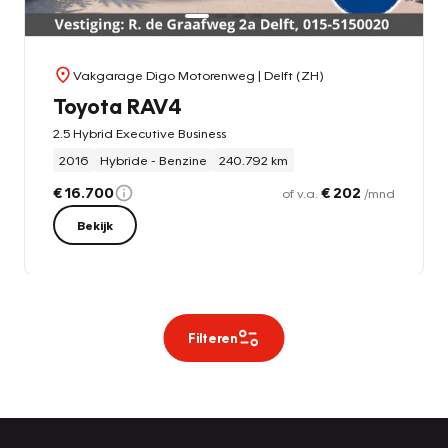
Vakgarage Digo Motorenweg
| Delft (ZH)
Toyota RAV4
2.5 Hybrid Executive Business
2016
Hybride - Benzine
240.792 km
€ 16.700
€ 202
of v.a.
/mnd
Bekijk
Filteren