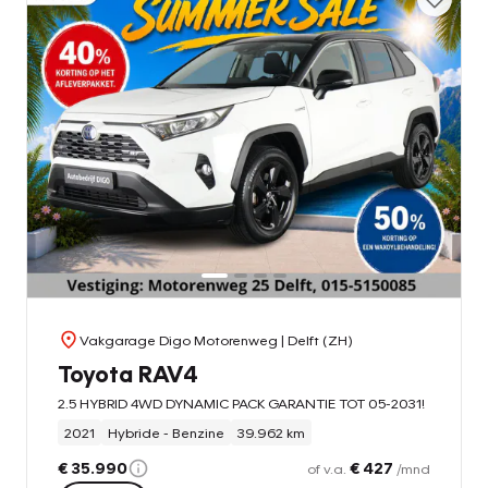
Vakgarage Digo Motorenweg
| Delft (ZH)
Toyota RAV4
2.5 HYBRID 4WD DYNAMIC PACK GARANTIE TOT 05-2031!
2021
Hybride - Benzine
39.962 km
€ 35.990
€ 427
of v.a.
/mnd