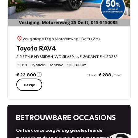
Vakgarage Digo Motorenweg
| Delft (ZH)
Toyota RAV4
2.5 STYLE HYBRIDE 4-WD SILVERLINE GARANTIE 4-2028*
2018
Hybride - Benzine
103.818 km
€ 23.800
€ 288
of v.a.
/mnd
Bekijk
BETROUWBARE OCCASIONS
Ontdek onze zorgvuldig geselecteerde
tweedehands en nieuwe auto's met garantie en