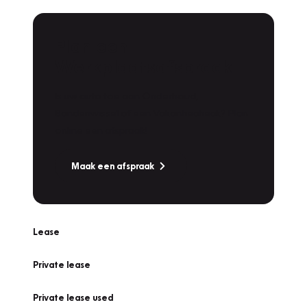
Plan een
Werkplaatsafspraak
Is uw auto toe aan Onderhoud,
Bandenwissel of een Vakantiecheck? Plan
online een afspraak!
Maak een afspraak
Lease
Private lease
Private lease used