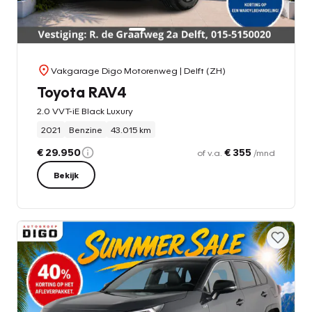
Vakgarage Digo Motorenweg
| Delft (ZH)
Toyota RAV4
2.0 VVT-iE Black Luxury
2021
Benzine
43.015 km
€ 29.950
€ 355
of v.a.
/mnd
Bekijk