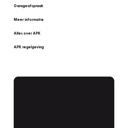
Garageafspraak
Meer informatie
Alles over APK
APK regelgeving
APK Keuring bij
Vakgarage!
Is het weer tijd voor de jaarlijkse APK? Ga
snel naar Vakgarage bij u in de buurt, en ga
zonder zorgen de weg op!