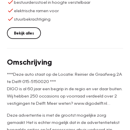
bestuurdersstoel in hoogte verstelbaar
elektrische ramen voor
stuurbekrachtiging
Bekijk alles
Omschrijving
***Deze auto staat op de Locatie: Reinier de Graafweg 2A
te Delft 015-5150020 ***
DIGO is al 60 jaar een begrip in de regio en ver daar buiten.
Wij hebben 250 occasions op voorraad verdeeld over 2
vestigingen te Delft. Meer weten? www.digodelft.nl
Deze advertentie is met de grootst mogelijke zorg
Kwaliteit hoeft niet groot te zijn. Deze Renault Twingo is
gemaakt. Het is echter mogelijk dat in de advertentietekst
een geweldig fijne auto met uitstekende prestaties en
bepaalde opties en/of accessoires abuis verkeerd zijn