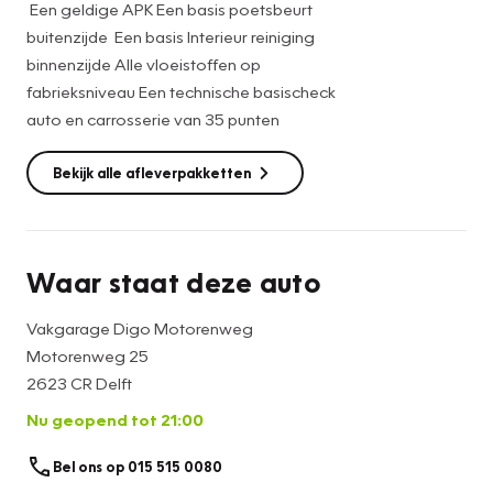
Een geldige APK Een basis poetsbeurt
In de Renault Twingo heeft uw veiligheid en die van uw
buitenzijde Een basis Interieur reiniging
omgeving prioriteit. De Brake Assist haalt het maximum uit
binnenzijde Alle vloeistoffen op
de remkracht van deze Renault Twingo als zich een
fabrieksniveau Een technische basischeck
noodsituatie voordoet. Verder is deze auto uitgerust met
auto en carrosserie van 35 punten
hill hold functie en bandenspanningcontrolesysteem.
Bekijk alle afleverpakketten
Wilt u deze auto bekijken en er eventueel mee rijden? Mail
ons dan of bel ons, zodat we de auto voor u klaar kunnen
zetten.
Waar staat deze auto
Vakgarage Digo Motorenweg
Motorenweg 25
2623 CR Delft
Nu geopend tot 21:00
Bel ons op 015 515 0080