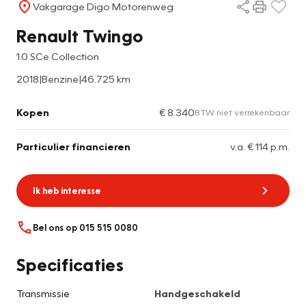
Vakgarage Digo Motorenweg
Renault Twingo
1.0 SCe Collection
2018
|
Benzine
|
46.725 km
Kopen
€ 8.340
BTW niet verrekenbaar
Particulier financieren
v.a. € 114 p.m.
Ik heb interesse
Bel ons op 015 515 0080
Specificaties
Transmissie
Handgeschakeld