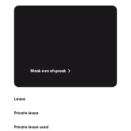
Plan een
Werkplaatsafspraak
Is uw auto toe aan Onderhoud,
Bandenwissel of een Vakantiecheck? Plan
online een afspraak!
Maak een afspraak
Lease
Private lease
Private lease used