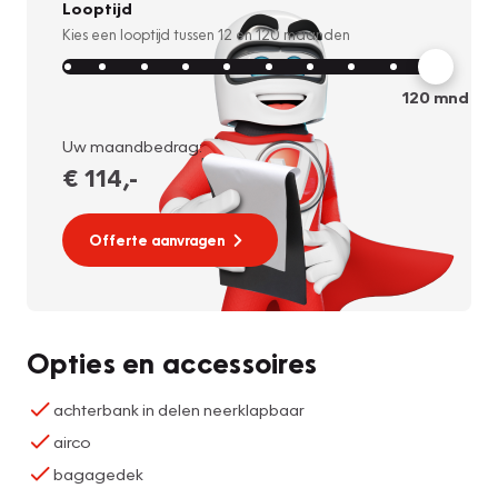
Looptijd
Kies een looptijd tussen
12
en
120
maanden
120
mnd
Uw maandbedrag:
€ 114
,-
Offerte aanvragen
Opties en accessoires
achterbank in delen neerklapbaar
airco
bagagedek