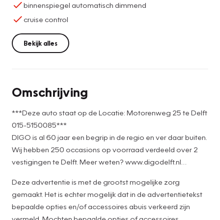
binnenspiegel automatisch dimmend
cruise control
Bekijk alles
Omschrijving
***Deze auto staat op de Locatie: Motorenweg 25 te Delft
015-5150085***
DIGO is al 60 jaar een begrip in de regio en ver daar buiten.
Wij hebben 250 occasions op voorraad verdeeld over 2
vestigingen te Delft. Meer weten? www.digodelft.nl
Deze advertentie is met de grootst mogelijke zorg
Genieten van rijkwaliteit én oneindig veel kilometers
gemaakt. Het is echter mogelijk dat in de advertentietekst
maken, dat wil iedereen. En als u dan ook nog houdt van
bepaalde opties en/of accessoires abuis verkeerd zijn
fraaie lijnen en veel comfort, komt u rechtstreeks uit bij een
vermeld. Mochten bepaalde opties of accessoires