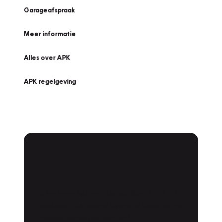
Garageafspraak
Meer informatie
Alles over APK
APK regelgeving
APK Keuring bij
Vakgarage!
Is het weer tijd voor de jaarlijkse APK? Ga
snel naar Vakgarage bij u in de buurt, en ga
zonder zorgen de weg op!