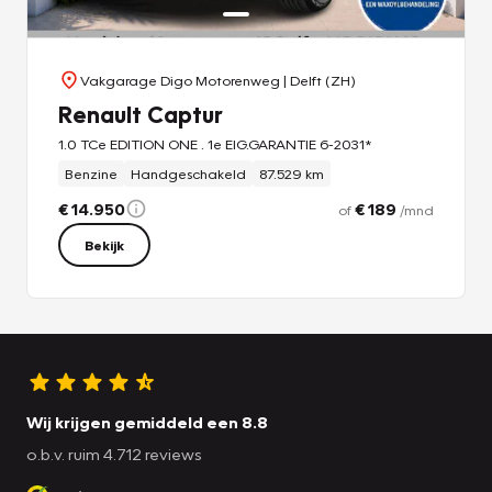
Vakgarage Digo Motorenweg
| Delft (ZH)
Renault Captur
1.0 TCe EDITION ONE . 1e EIG.GARANTIE 6-2031*
Benzine
Handgeschakeld
87.529 km
€ 14.950
€ 189
of
/mnd
Bekijk
Wij krijgen gemiddeld een 8.8
o.b.v. ruim 4.712 reviews