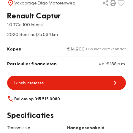
Vakgarage Digo Motorenweg
Renault Captur
1.0 TCe 100 Intens
2020
|
Benzine
|
75.534 km
Kopen
€ 14.900
BTW niet verrekenbaar
Particulier financieren
v.a. € 188 p.m.
Ik heb interesse
Bel ons op 015 515 0080
Specificaties
Transmissie
Handgeschakeld