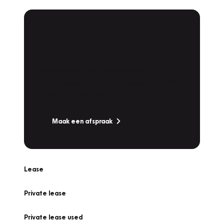
Plan een
Werkplaatsafspraak
Is uw auto toe aan Onderhoud,
Bandenwissel of een Vakantiecheck? Plan
online een afspraak!
Maak een afspraak
Lease
Private lease
Private lease used