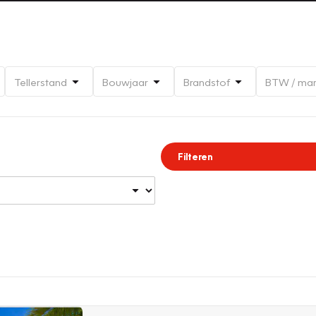
Tellerstand
Bouwjaar
Brandstof
BTW / ma
Filteren