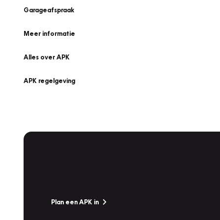
Garageafspraak
Meer informatie
Alles over APK
APK regelgeving
APK Keuring bij Vakgarage!
Is het weer tijd voor de jaarlijkse APK? Ga snel naar V
Plan een APK in