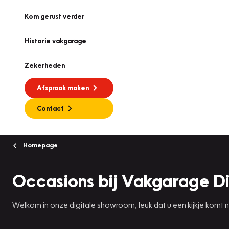
Kom gerust verder
Historie vakgarage
Zekerheden
Afspraak maken
Contact
Homepage
Occasions bij Vakgarage D
Welkom in onze digitale showroom, leuk dat u een kijkje komt