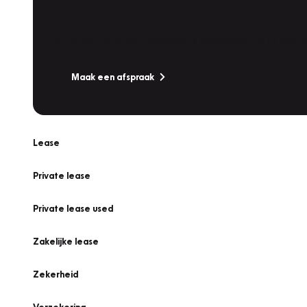
Werkplaatsafspraak
Is uw auto toe aan Onderhoud, Bandenwissel of een Va
Maak een afspraak
Lease
Private lease
Private lease used
Zakelijke lease
Zekerheid