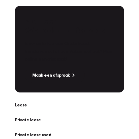
Plan een
Werkplaatsafspraak
Is uw auto toe aan Onderhoud,
Bandenwissel of een Vakantiecheck? Plan
online een afspraak!
Maak een afspraak
Lease
Private lease
Private lease used