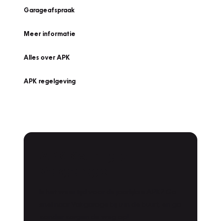
Garageafspraak
Meer informatie
Alles over APK
APK regelgeving
APK Keuring bij
Vakgarage!
Is het weer tijd voor de jaarlijkse APK? Ga
snel naar Vakgarage bij u in de buurt, en ga
zonder zorgen de weg op!