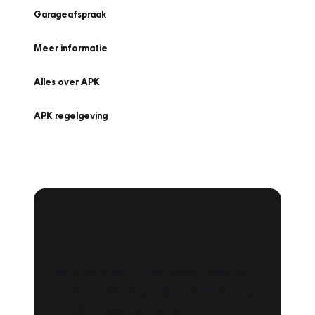
Garageafspraak
Meer informatie
Alles over APK
APK regelgeving
APK Keuring bij
Vakgarage!
Is het weer tijd voor de jaarlijkse APK? Ga
snel naar Vakgarage bij u in de buurt, en ga
zonder zorgen de weg op!