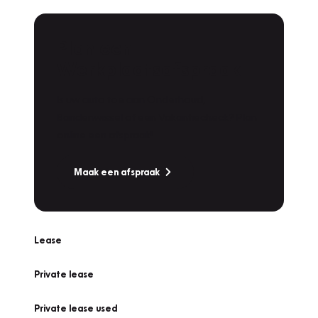
Plan een
Werkplaatsafspraak
Is uw auto toe aan Onderhoud,
Bandenwissel of een Vakantiecheck? Plan
online een afspraak!
Maak een afspraak
Lease
Private lease
Private lease used