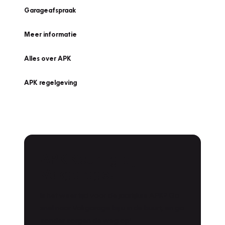
Garageafspraak
Meer informatie
Alles over APK
APK regelgeving
APK Keuring bij
Vakgarage!
Is het weer tijd voor de jaarlijkse APK? Ga
snel naar Vakgarage bij u in de buurt, en ga
zonder zorgen de weg op!