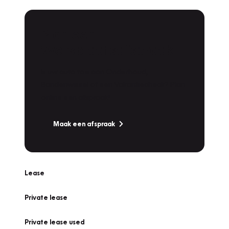
Plan een
Werkplaatsafspraak
Is uw auto toe aan Onderhoud,
Bandenwissel of een Vakantiecheck? Plan
online een afspraak!
Maak een afspraak
Lease
Private lease
Private lease used