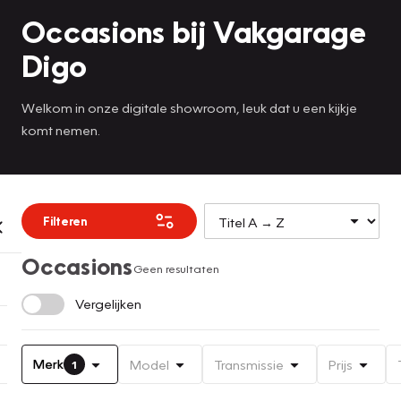
Occasions bij Vakgarage
Digo
Welkom in onze digitale showroom, leuk dat u een kijkje
komt nemen.
Filteren
Occasions
Geen resultaten
Vergelijken
Merk
Model
Transmissie
Prijs
1