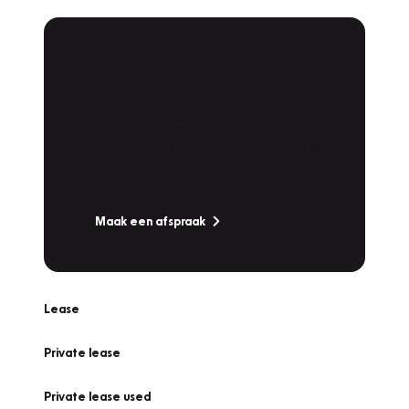
Plan een
Werkplaatsafspraak
Is uw auto toe aan Onderhoud,
Bandenwissel of een Vakantiecheck? Plan
online een afspraak!
Maak een afspraak
Lease
Private lease
Private lease used