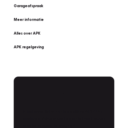
Garageafspraak
Meer informatie
Alles over APK
APK regelgeving
APK Keuring bij
Vakgarage!
Is het weer tijd voor de jaarlijkse APK? Ga
snel naar Vakgarage bij u in de buurt, en ga
zonder zorgen de weg op!