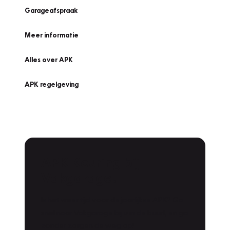
Garageafspraak
Meer informatie
Alles over APK
APK regelgeving
APK Keuring bij
Vakgarage!
Is het weer tijd voor de jaarlijkse APK? Ga
snel naar Vakgarage bij u in de buurt, en ga
zonder zorgen de weg op!