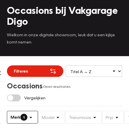
Occasions bij Vakgarage
Digo
Welkom in onze digitale showroom, leuk dat u een kijkje
komt nemen.
Filteren
Occasions
Geen resultaten
Vergelijken
Merk
Model
Transmissie
Prijs
1