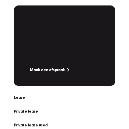
Plan een
Werkplaatsafspraak
Is uw auto toe aan Onderhoud,
Bandenwissel of een Vakantiecheck? Plan
online een afspraak!
Maak een afspraak
Lease
Private lease
Private lease used