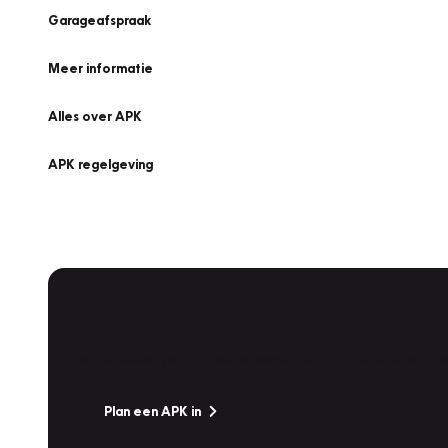
Garageafspraak
Meer informatie
Alles over APK
APK regelgeving
APK Keuring bij Vakgarage!
Is het weer tijd voor de jaarlijkse APK? Ga snel naar V
Plan een APK in