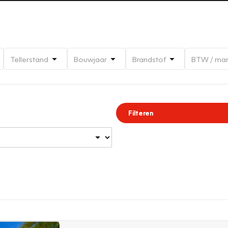
Tellerstand
Bouwjaar
Brandstof
BTW / ma
Filteren