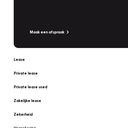
Werkplaatsafspraak
Is uw auto toe aan Onderhoud, Bandenwissel of een Va
Maak een afspraak
Lease
Private lease
Private lease used
Zakelijke lease
Zekerheid