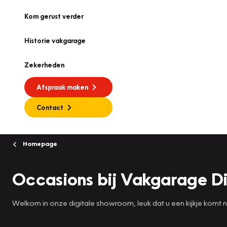
Kom gerust verder
Historie vakgarage
Zekerheden
Afspraak maken
Contact
Homepage
Occasions bij Vakgarage D
Welkom in onze digitale showroom, leuk dat u een kijkje komt