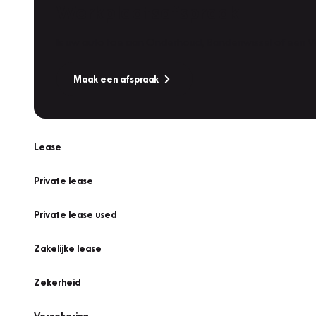
Werkplaatsafspraak
Is uw auto toe aan Onderhoud, Bandenwissel of een Va
Maak een afspraak
Lease
Private lease
Private lease used
Zakelijke lease
Zekerheid