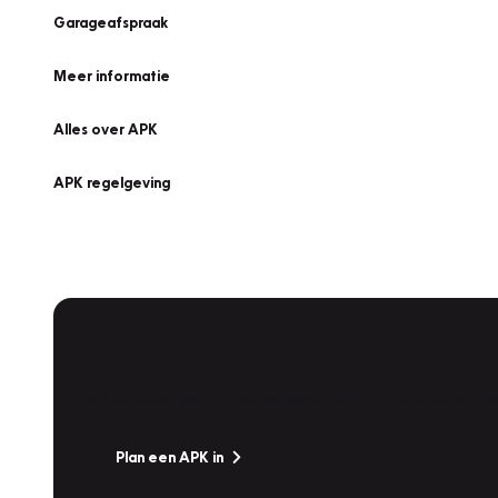
Garageafspraak
Meer informatie
Alles over APK
APK regelgeving
APK Keuring bij Vakgarage!
Is het weer tijd voor de jaarlijkse APK? Ga snel naar V
Plan een APK in