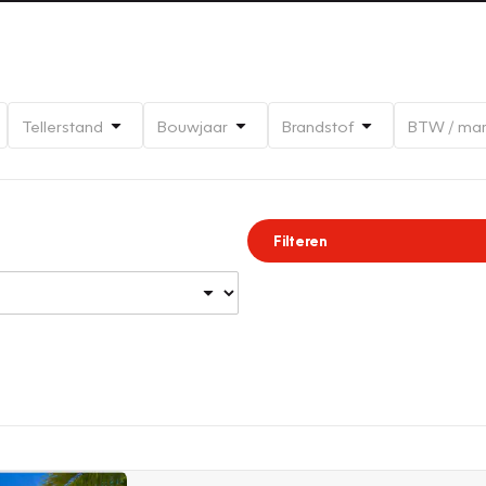
Tellerstand
Bouwjaar
Brandstof
BTW / ma
Filteren