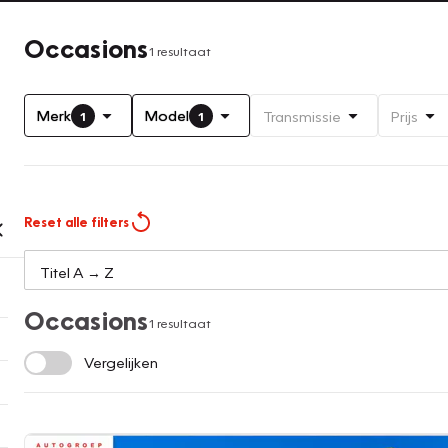
Occasions
1 resultaat
Merk
Model
Transmissie
Prijs
1
1
Reset alle filters
Occasions
1 resultaat
Vergelijken