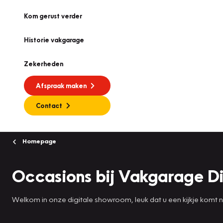
Kom gerust verder
Historie vakgarage
Zekerheden
Afspraak maken
Contact
Homepage
Occasions bij Vakgarage D
Welkom in onze digitale showroom, leuk dat u een kijkje komt