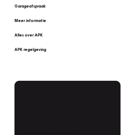
Garageafspraak
Meer informatie
Alles over APK
APK regelgeving
APK Keuring bij
Vakgarage!
Is het weer tijd voor de jaarlijkse APK? Ga
snel naar Vakgarage bij u in de buurt, en ga
zonder zorgen de weg op!