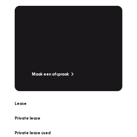
Plan een
Werkplaatsafspraak
Is uw auto toe aan Onderhoud,
Bandenwissel of een Vakantiecheck? Plan
online een afspraak!
Maak een afspraak
Lease
Private lease
Private lease used