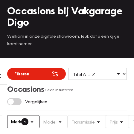
Occasions bij Vakgarage
Digo
Welkom in onze digitale showroom, leuk dat u een kijkje
komt nemen.
Filteren
Occasions
Geen resultaten
Vergelijken
Merk
Model
Transmissie
Prijs
1