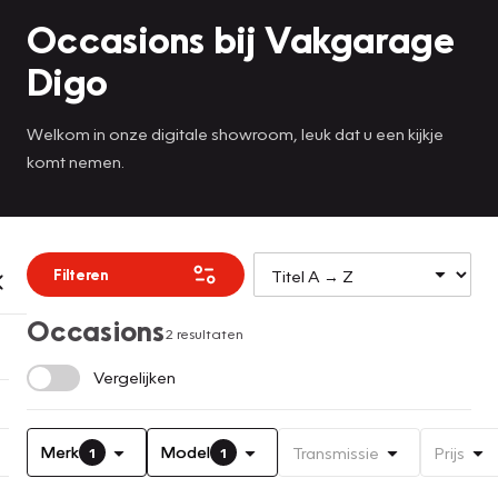
Occasions bij Vakgarage
Digo
Welkom in onze digitale showroom, leuk dat u een kijkje
komt nemen.
Filteren
Occasions
2 resultaten
Vergelijken
Merk
Model
Transmissie
Prijs
1
1