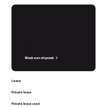
Plan een
Werkplaatsafspraak
Is uw auto toe aan Onderhoud,
Bandenwissel of een Vakantiecheck? Plan
online een afspraak!
Maak een afspraak
Lease
Private lease
Private lease used