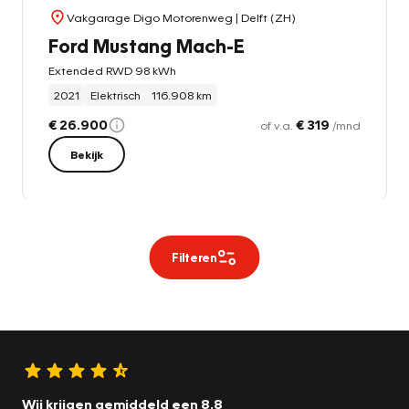
Vakgarage Digo Motorenweg
| Delft (ZH)
Ford Mustang Mach-E
Extended RWD 98 kWh
2021
Elektrisch
116.908 km
€ 26.900
€ 319
of v.a.
/mnd
Bekijk
Filteren
Wij krijgen gemiddeld een 8.8