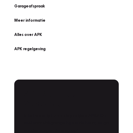
Garageafspraak
Meer informatie
Alles over APK
APK regelgeving
APK Keuring bij
Vakgarage!
Is het weer tijd voor de jaarlijkse APK? Ga
snel naar Vakgarage bij u in de buurt, en ga
zonder zorgen de weg op!