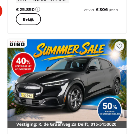
€ 25.850
€ 306
of v.a.
/mnd
Bekijk