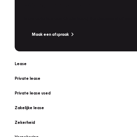
Werkplaatsafspraak
Is uw auto toe aan Onderhoud, Bandenwissel of een Va
Maak een afspraak
Lease
Private lease
Private lease used
Zakelijke lease
Zekerheid