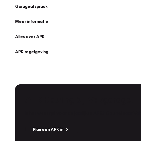
Garageafspraak
Meer informatie
Alles over APK
APK regelgeving
APK Keuring bij Vakgarage!
Is het weer tijd voor de jaarlijkse APK? Ga snel naar V
Plan een APK in